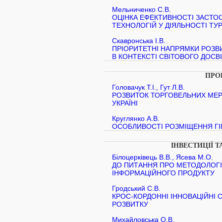
Мельниченко С.В.
ОЦІНКА ЕФЕКТИВНОСТІ ЗАСТО
ТЕХНОЛОГІЙ У ДІЯЛЬНОСТІ Т
Скавронська І.В.
ПРІОРИТЕТНІ НАПРЯМКИ РОЗВ
В КОНТЕКСТІ СВІТОВОГО ДОСВ
ПРО
Головачук Т.І., Гут Л.В.
РОЗВИТОК ТОРГОВЕЛЬНИХ МЕ
УКРАЇНІ
Круглянко А.В.
ОСОБЛИВОСТІ РОЗМІЩЕННЯ ГІП
ІНВЕСТИЦІЇ Т
Білоцерківець В.В., Ясева М.О.
ДО ПИТАННЯ ПРО МЕТОДОЛОГІ
ІНФОРМАЦІЙНОГО ПРОДУКТУ
Гродський С.В.
КРОС-КОРДОННІ ІННОВАЦІЙНІ 
РОЗВИТКУ
Михайловська О.В.