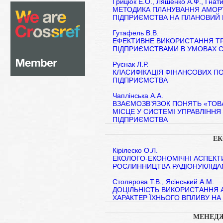
Грицюк Е.О., Ляшенко А.Ф., Гнат
МЕТОДИКА ПЛАНУВАННЯ АМОРТ
ПІДПРИЄМСТВА НА ПЛАНОВИЙ 
Гутафель В.В.
ЕФЕКТИВНЕ ВИКОРИСТАННЯ Т
ПІДПРИЄМСТВАМИ В УМОВАХ С
Руснак Л.Р.
КЛАСИФІКАЦІЯ ФІНАНСОВИХ ПО
ПІДПРИЄМСТВА
Чаплінська А.А.
ВЗАЄМОЗВ’ЯЗОК ПОНЯТЬ «ТОВАР
МІСЦЕ У СИСТЕМІ УПРАВЛІННЯ
ПІДПРИЄМСТВА
ЕК
Кірілеско О.Л.
ЕКОЛОГО-ЕКОНОМІЧНІ АСПЕКТ
РОСЛИННИЦТВА РАДІОНУКЛІД
Столярова Т.В., Ясінський А.М.
ДОЦІЛЬНІСТЬ ВИКОРИСТАННЯ А
ХАРАКТЕР ЇХНЬОГО ВПЛИВУ НА
МЕНЕДЖ