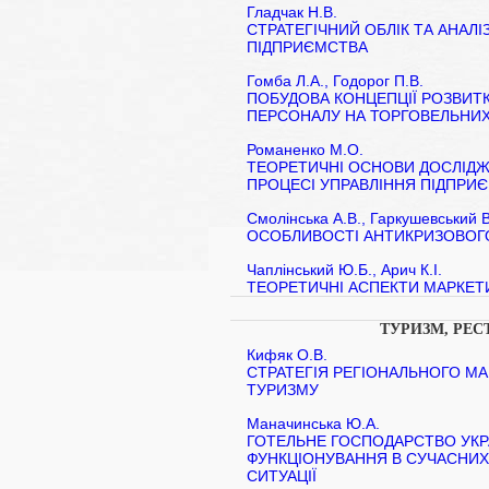
Гладчак Н.В.
СТРАТЕГІЧНИЙ ОБЛІК ТА АНАЛ
ПІДПРИЄМСТВА
Гомба Л.А., Годорог П.В.
ПОБУДОВА КОНЦЕПЦІЇ РОЗВИ
ПЕРСОНАЛУ НА ТОРГОВЕЛЬНИ
Романенко М.О.
ТЕОРЕТИЧНІ ОСНОВИ ДОСЛІДЖ
ПРОЦЕСІ УПРАВЛІННЯ ПІДПР
Смолінська А.В., Гаркушевський В
ОСОБЛИВОСТІ АНТИКРИЗОВОГ
Чаплінський Ю.Б., Арич К.І.
ТЕОРЕТИЧНІ АСПЕКТИ МАРКЕТ
ТУРИЗМ, РЕ
Кифяк О.В.
СТРАТЕГІЯ РЕГІОНАЛЬНОГО МА
ТУРИЗМУ
Маначинська Ю.А.
ГОТЕЛЬНЕ ГОСПОДАРСТВО УКР
ФУНКЦІОНУВАННЯ В СУЧАСНИХ
СИТУАЦІЇ