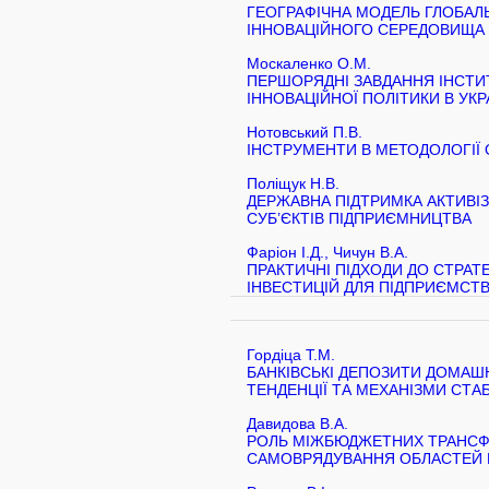
ГЕОГРАФІЧНА МОДЕЛЬ ГЛОБАЛ
ІННОВАЦІЙНОГО СЕРЕДОВИЩА
Москаленко О.М.
ПЕРШОРЯДНІ ЗАВДАННЯ ІНСТИ
ІННОВАЦІЙНОЇ ПОЛІТИКИ В УКР
Нотовський П.В.
ІНСТРУМЕНТИ В МЕТОДОЛОГІЇ 
Поліщук Н.В.
ДЕРЖАВНА ПІДТРИМКА АКТИВІЗ
СУБ’ЄКТІВ ПІДПРИЄМНИЦТВА
Фаріон І.Д., Чичун В.А.
ПРАКТИЧНІ ПІДХОДИ ДО СТРАТ
ІНВЕСТИЦІЙ ДЛЯ ПІДПРИЄМСТ
Гордіца Т.М.
БАНКІВСЬКІ ДЕПОЗИТИ ДОМАШН
ТЕНДЕНЦІЇ ТА МЕХАНІЗМИ СТА
Давидова В.А.
РОЛЬ МІЖБЮДЖЕТНИХ ТРАНСФ
САМОВРЯДУВАННЯ ОБЛАСТЕЙ 