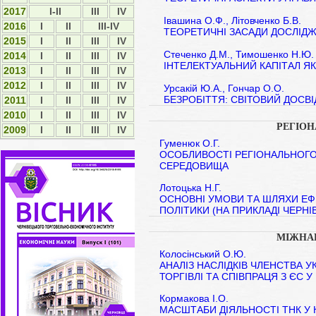
2017
I-II
ІІІ
IV
Івашина О.Ф., Літовченко Б.В.
2016
I
II
III-IV
ТЕОРЕТИЧНІ ЗАСАДИ ДОСЛІД
2015
І
ІІ
ІІІ
IV
Стеченко Д.М., Тимошенко Н.Ю.
2014
І
ІІ
ІІІ
ІV
ІНТЕЛЕКТУАЛЬНИЙ КАПІТАЛ Я
2013
І
ІІ
ІІІ
ІV
2012
І
ІI
ІII
ІV
Урсакій Ю.А., Гончар О.О.
БЕЗРОБІТТЯ: СВІТОВИЙ ДОСВІД
2011
І
ІI
ІII
ІV
2010
І
ІI
ІII
ІV
РЕГІО
2009
І
ІI
ІII
ІV
Гуменюк О.Г.
ОСОБЛИВОСТІ РЕГІОНАЛЬНОГ
СЕРЕДОВИЩА
Лотоцька Н.Г.
ОСНОВНІ УМОВИ ТА ШЛЯХИ ЕФЕ
ПОЛІТИКИ (НА ПРИКЛАДІ ЧЕРНІ
МІЖНА
Колосінський О.Ю.
АНАЛІЗ НАСЛІДКІВ ЧЛЕНСТВА У
ТОРГІВЛІ ТА СПІВПРАЦЯ З ЄС У
Кормакова І.О.
МАСШТАБИ ДІЯЛЬНОСТІ ТНК У