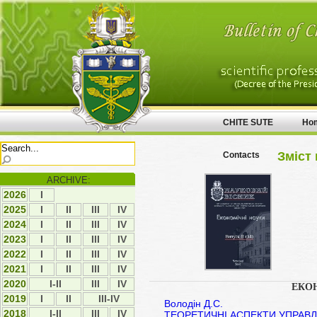
CHITE SUTE
Ho
Зміст 
Contacts
ARCHIVE:
2026
І
2025
І
ІI
ІII
ІV
2024
І
ІI
ІII
ІV
2023
І
ІI
ІII
ІV
2022
І
ІI
ІII
ІV
2021
І
ІI
ІII
IV
2020
I-II
ІII
IV
ЕКО
2019
І
ІI
III-IV
Володін Д.С.
2018
I-II
ІІІ
ІV
ТЕОРЕТИЧНІ АСПЕКТИ УПРАВЛ