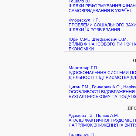
Рошило В.І.
ШЛЯХИ РЕФОРМУВАННЯ ФІНАН
САМОВРЯДУВАННЯ В УКРАЇНІ
Флорескул Н.П.
ПРОБЛЕМИ СОЦІАЛЬНОГО ЗАХИ
ШЛЯХИ ЇХ РОЗВ’ЯЗАННЯ
Юрій С.М., Штефанович О.М.
ВПЛИВ ФІНАНСОВОГО РИНКУ Н
ЕКОНОМІКИ
О
Машталяр Г.П.
УДОСКОНАЛЕННЯ СИСТЕМИ ПОК
ДІЯЛЬНОСТІ ПІДПРИЄМСТВА Д
Циган Р.М., Гончарюк А.О., Наріж
ОСОБЛИВОСТІ ВІДОБРАЖЕННЯ 
БУХГАЛТЕРСЬКОМУ ТА ПОДАТК
ПРО
Адамова І.З., Попюк А.М.
АНАЛІЗ ФАКТИЧНОЇ ТРУДОМІСТ
НАПРЯМОК ЗНИЖЕННЯ ЇХ ВИТР
Головачук Т.І.