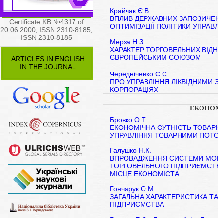
Крайчак Є.В.
ВПЛИВ ДЕРЖАВНИХ ЗАПОЗИЧЕН
Certificate KB №4317 of
ОПТИМІЗАЦІЇ ПОЛІТИКИ УПРАВ
20.06.2000, ISSN 2310-8185,
ISSN 2310-8185
Мерза Н.З.
ХАРАКТЕР ТОРГОВЕЛЬНИХ ВІД
ЄВРОПЕЙСЬКИМ СОЮЗОМ
ARTICLES IN ENGLISH
IN THE JOURNAL
Чередніченко С.С.
ПРО УПРАВЛІННЯ ЛІКВІДНИМИ
КОРПОРАЦІЯХ
ЕКОНОМ
Бровко О.Т.
ЕКОНОМІЧНА СУТНІСТЬ ТОВАРН
УПРАВЛІННЯ ТОВАРНИМИ ПОТО
Галушко Н.К.
ВПРОВАДЖЕННЯ СИСТЕМИ МОН
ТОРГОВЕЛЬНОГО ПІДПРИЄМСТ
МІСЦЕ ЕКОНОМІСТА
Гончарук О.М.
ЗАГАЛЬНА ХАРАКТЕРИСТИКА ТА
ПІДПРИЄМСТВА