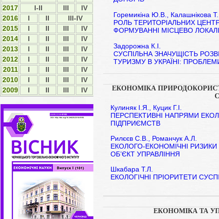
2017
I-II
ІІІ
IV
Горемикіна Ю.В., Калашнікова Т
2016
I
II
III-IV
РОЛЬ ТЕРИТОРІАЛЬНИХ ЦЕНТР
2015
І
ІІ
ІІІ
IV
ФОРМУВАННІ МІСЦЕВО ЛОКАЛІ
2014
І
ІІ
ІІІ
ІV
Задорожна К.І.
2013
І
ІІ
ІІІ
ІV
СУСПІЛЬНА ЗНАЧУЩІСТЬ РОЗВ
2012
І
ІI
ІII
ІV
ТУРИЗМУ В УКРАЇНІ: ПРОБЛЕМ
2011
І
ІI
ІII
ІV
2010
І
ІI
ІII
ІV
ЕКОНОМІКА ПРИРОДОКОРИС
2009
І
ІI
ІII
ІV
Кулиняк І.Я., Куцик Г.І.
ПЕРСПЕКТИВНІ НАПРЯМИ ЕКОЛ
ПІДПРИЄМСТВ
Рилєєв С.В., Романчук А.Л.
ЕКОЛОГО-ЕКОНОМІЧНІ РИЗИКИ
ОБ’ЄКТ УПРАВЛІННЯ
Шкабара Т.Л.
ЕКОЛОГІЧНІ ПРІОРИТЕТИ СУСП
ЕКОНОМІКА ТА У