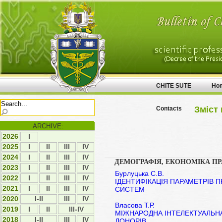
CHITE SUTE
Ho
Зміст 
Contacts
ARCHIVE:
2026
І
2025
І
ІI
ІII
ІV
2024
І
ІI
ІII
ІV
ДЕМОГРАФІЯ, ЕКОНОМІКА ПР
2023
І
ІI
ІII
ІV
Бурлуцька С.В.
2022
І
ІI
ІII
ІV
ІДЕНТИФІКАЦІЯ ПАРАМЕТРІВ 
2021
І
ІI
ІII
IV
СИСТЕМ
2020
I-II
ІII
IV
Власова Т.Р.
2019
І
ІI
III-IV
МІЖНАРОДНА ІНТЕЛЕКТУАЛЬНА 
2018
I-II
ІІІ
ІV
ДОНОРІВ