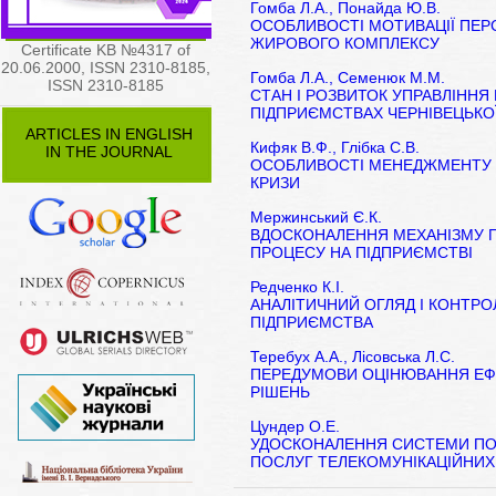
Гомба Л.А., Понайда Ю.В.
ОСОБЛИВОСТІ МОТИВАЦІЇ ПЕР
ЖИРОВОГО КОМПЛЕКСУ
Certificate KB №4317 of
20.06.2000, ISSN 2310-8185,
Гомба Л.А., Семенюк М.М.
ISSN 2310-8185
СТАН І РОЗВИТОК УПРАВЛІНН
ПІДПРИЄМСТВАХ ЧЕРНІВЕЦЬКОЇ
ARTICLES IN ENGLISH
Кифяк В.Ф., Глібка С.В.
IN THE JOURNAL
ОСОБЛИВОСТІ МЕНЕДЖМЕНТУ П
КРИЗИ
Мержинський Є.К.
ВДОСКОНАЛЕННЯ МЕХАНІЗМУ 
ПРОЦЕСУ НА ПІДПРИЄМСТВІ
Редченко К.І.
АНАЛІТИЧНИЙ ОГЛЯД І КОНТРО
ПІДПРИЄМСТВА
Теребух А.А., Лісовська Л.С.
ПЕРЕДУМОВИ ОЦІНЮВАННЯ ЕФ
РІШЕНЬ
Цундер О.Е.
УДОСКОНАЛЕННЯ СИСТЕМИ ПО
ПОСЛУГ ТЕЛЕКОМУНІКАЦІЙНИХ