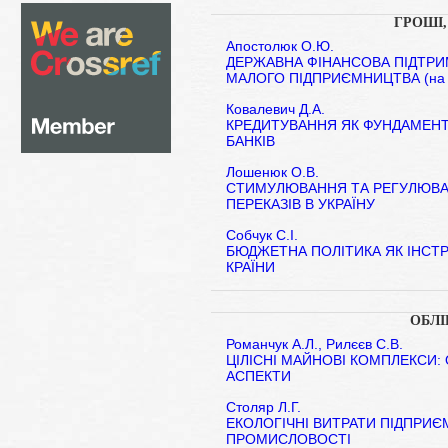
ГРОШІ,
Апостолюк О.Ю.
ДЕРЖАВНА ФІНАНСОВА ПІДТРИ
МАЛОГО ПІДПРИЄМНИЦТВА (на при
Ковалевич Д.А.
КРЕДИТУВАННЯ ЯК ФУНДАМЕНТ
БАНКІВ
Лошенюк О.В.
СТИМУЛЮВАННЯ ТА РЕГУЛЮВА
ПЕРЕКАЗІВ В УКРАЇНУ
Собчук С.І.
БЮДЖЕТНА ПОЛІТИКА ЯК ІНСТ
КРАЇНИ
ОБЛІ
Романчук А.Л., Рилєєв С.В.
ЦІЛІСНІ МАЙНОВІ КОМПЛЕКСИ:
АСПЕКТИ
Столяр Л.Г.
ЕКОЛОГІЧНІ ВИТРАТИ ПІДПРИ
ПРОМИСЛОВОСТІ