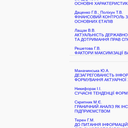
ОСНОВНІ ХАРАКТЕРИСТИК
Даценко Г.В., Поліхун Т.В.
ФІНАНСОВИЙ КОНТРОЛЬ 
ОСНОВНИХ ЕТАПІВ
Лащак В.В.
АКТУАЛЬНІСТЬ ДЕРЖАВНОГ
ТА ДОТРИМАННЯ ПРАВ СПО
Решетова Г.В.
ФАКТОРИ МАКСИМІЗАЦІЇ В
Маначинська Ю.А.
ДЕЗАГРЕГОВАНІСТЬ ІНФО
ФОРМУВАННЯ АКТУАРНОЇ 
Никифорак І.І.
СУЧАСНІ ТЕНДЕНЦІЇ ФОР
Скрипник М.Є.
ГРАНИЧНИЙ АНАЛІЗ ЯК І
ПІДПРИЄМСТВОМ
Терен Г.М.
ДО ПИТАННЯ ІНФОРМАЦІЙН