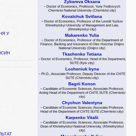
Zybareva Oksana
– Doctor of Economics, Professor, Yuriy Fedkovych
Chernivtsi National University (Chernivtsi city)
Kovalchuk Svitlana
– Doctor of Economics, Professor of the Leonid Yuzkov
Khmelnytskyi University of Management and Law,
(Khmelnytskyi city)
НЯ У
Makarenko Yulia
– Doctor of Economics, Professor of the Department of
Finance, Banking and Insurance of Oles Honchar Dnipro
National University (Dnipro city)
ОСИН
Tkachenko Tetiana
– Doctor of Economics, Professor, Head of the Department,
SUTE (Kyiv city)
Losheniuk Iryna
– Ph.D., Associate Professor, Deputy Director of the ChITE
SUTE (Chernivtsi city)
М
Bagrii Konon
– Candidate of Economic Sciences, Associate Professor,
Acting Head of the Department of ChITE SUTE (Chernivtsi
city)
Chychun Valentyna
– Candidate of Economic Sciences, Associate Professor,
Head of the Department of ChITE SUTE (Chernivtsi city)
Karpenko Vitalii
– Candidate of Economic Sciences, Associate Professor,
Dean of Khmelnytskyi National University, (Khmelnytskyi
city)
ЛЬТАТ