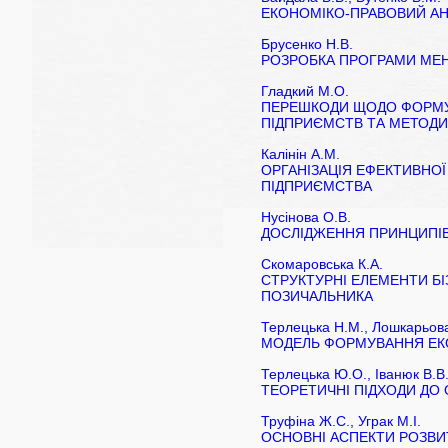
ЕКОНОМІКО-ПРАВОВИЙ АНА
Брусенко Н.В.
РОЗРОБКА ПРОГРАМИ МЕН
Гладкий М.О.
ПЕРЕШКОДИ ЩОДО ФОРМУВ
ПІДПРИЄМСТВ ТА МЕТОДИ
Калінін А.М.
ОРГАНІЗАЦІЯ ЕФЕКТИВНО
ПІДПРИЄМСТВА
Нусінова О.В.
ДОСЛІДЖЕННЯ ПРИНЦИПІВ
Скомаровська К.А.
СТРУКТУРНІ ЕЛЕМЕНТИ Б
ПОЗИЧАЛЬНИКА
Терлецька Н.М., Лошкарьова
МОДЕЛЬ ФОРМУВАННЯ ЕК
Терлецька Ю.О., Іванюк В.В.
ТЕОРЕТИЧНІ ПІДХОДИ ДО 
Труфіна Ж.С., Уграк М.І.
ОСНОВНІ АСПЕКТИ РОЗВИТК