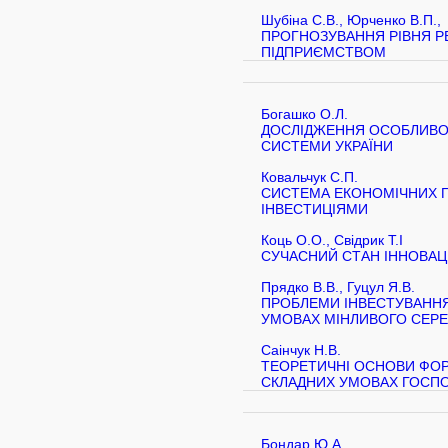
Шубіна С.В., Юрченко В.П.,
ПРОГНОЗУВАННЯ РІВНЯ Р
ПІДПРИЄМСТВОМ
Богашко О.Л.
ДОСЛІДЖЕННЯ ОСОБЛИВОС
СИСТЕМИ УКРАЇНИ
Ковальчук С.П.
СИСТЕМА ЕКОНОМІЧНИХ П
ІНВЕСТИЦІЯМИ
Коць О.О., Свідрик Т.І
СУЧАСНИЙ СТАН ІННОВАЦІЙ
Прядко В.В., Гуцул Я.В.
ПРОБЛЕМИ ІНВЕСТУВАНН
УМОВАХ МІНЛИВОГО СЕР
Саінчук Н.В.
ТЕОРЕТИЧНІ ОСНОВИ ФОР
СКЛАДНИХ УМОВАХ ГОСП
Бондар Ю.А.