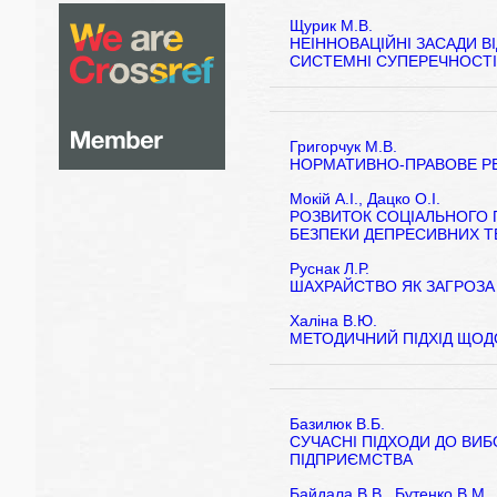
Щурик М.В.
НЕІННОВАЦІЙНІ ЗАСАДИ В
СИСТЕМНІ СУПЕРЕЧНОСТІ
Григорчук М.В.
НОРМАТИВНО-ПРАВОВЕ Р
Мокій А.І., Дацко О.І.
РОЗВИТОК СОЦІАЛЬНОГО 
БЕЗПЕКИ ДЕПРЕСИВНИХ Т
Руснак Л.Р.
ШАХРАЙСТВО ЯК ЗАГРОЗА 
Халіна В.Ю.
МЕТОДИЧНИЙ ПІДХІД ЩОД
Базилюк В.Б.
СУЧАСНІ ПІДХОДИ ДО ВИ
ПІДПРИЄМСТВА
Байдала В.В., Бутенко В.М.