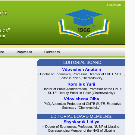
Ukrainian
ure
Payment
Contacts
EDITORIAL BOARD:
Vdovichen Anatolii
- Doctor of Economics, Professor, Director of ChITE SUTE,
Editor-in-chief (Chernivtsi city)
Koroliuk Yurii
- Doctor of Public Administration, Professor of the ChITE
SUTE, Deputy Editor-in-Chief (Chernivtsi city)
Vdovichena Olha
- PhD, Associate Professor of ChITE SUTE, Executive
Secretary (Chernivtsi city)
EDITORIAL BOARD MEMBERS:
Shynkaruk Lidiya
– Doctor of Economics, Professor, NUBiP of Ukraine,
Corresponding Member of the NAS of Ukraine