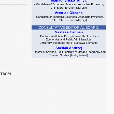
Manachynska Yuliya
– Candidate of Economic Sciences, Associate Professor,
ChITE SUTE (Chernivtsi city)
Verstiak Oksana
– Candidate of Economic Sciences, Associate Professor,
ChITE SUTE (Chernivtsi city)
CONSULTATIVE EDITORIAL BOARD:
Nastase Carmen
- Doctor Habilitation, Prof., dean of The Faculty of
Economics and Public Administration,
University Stefan cel Mare (Suceava, Romania)
Stasiak Andrzej
- Doctor of Science, PhD, Institute of Urban Geography and
Tourism Studies (Lodz, Poland)
СТВОМ