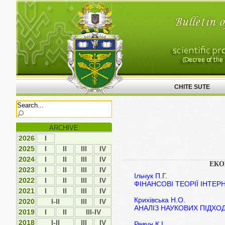
CHITE SUTE
ARCHIVE:
2026
І
2025
І
ІI
ІII
ІV
2024
І
ІI
ІII
ІV
ЕКО
2023
І
ІI
ІII
ІV
Ільчук П.Г.
2022
І
ІI
ІII
ІV
ФІНАНСОВІ ТЕОРІЇ ІНТЕР
2021
І
ІI
ІII
IV
Крихівська Н.О.
2020
I-II
ІII
IV
АНАЛІЗ НАУКОВИХ ПІДХОД
2019
І
ІI
III-IV
2018
I-II
ІІІ
ІV
Ревун К.І.