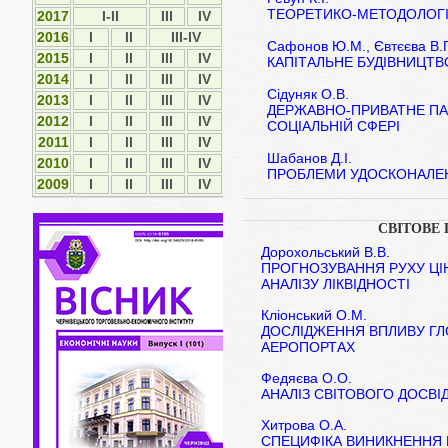
ТЕОРЕТИКО-МЕТОДОЛОГІ
2017
I-II
ІІІ
IV
2016
I
II
III-IV
Сафонов Ю.М., Євтєєва В.Г
2015
І
ІІ
ІІІ
IV
КАПІТАЛЬНЕ БУДІВНИЦТВ
2014
І
ІІ
ІІІ
ІV
Сідуняк О.В.
2013
І
ІІ
ІІІ
ІV
ДЕРЖАВНО-ПРИВАТНЕ ПА
2012
І
ІI
ІII
ІV
СОЦІАЛЬНІЙ СФЕРІ
2011
І
ІI
ІII
ІV
Шабанов Д.І.
2010
І
ІI
ІII
ІV
ПРОБЛЕМИ УДОСКОНАЛЕН
2009
І
ІI
ІII
ІV
СВІТОВЕ
Дорохольський В.В.
ПРОГНОЗУВАННЯ РУХУ Ц
АНАЛІЗУ ЛІКВІДНОСТІ
Кліонський О.М.
ДОСЛІДЖЕННЯ ВПЛИВУ ГЛ
АЕРОПОРТАХ
Федяєва О.О.
АНАЛІЗ СВІТОВОГО ДОСВІ
Хитрова О.А.
СПЕЦИФІКА ВИНИКНЕННЯ К