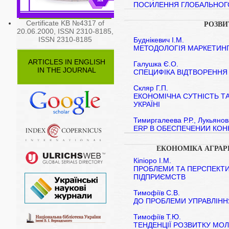
ПОСИЛЕННЯ ГЛОБАЛЬНОГО
Certificate KB №4317 of
РОЗВИ
20.06.2000, ISSN 2310-8185,
ISSN 2310-8185
Буднікевич І.М.
МЕТОДОЛОГІЯ МАРКЕТИНГ
ARTICLES IN ENGLISH
Галушка Є.О.
IN THE JOURNAL
СПЕЦИФІКА ВІДТВОРЕННЯ
Скляр Г.П.
ЕКОНОМІЧНА СУТНІСТЬ Т
УКРАЇНІ
Тимиргалеева Р.Р., Лукьяно
ERP В ОБЕСПЕЧЕНИИ КО
ЕКОНОМІКА АГРАР
Кіпіоро І.М.
ПРОБЛЕМИ ТА ПЕРСПЕКТИ
ПІДПРИЄМСТВ
Тимофіїв С.В.
ДО ПРОБЛЕМИ УПРАВЛІНН
Тимофіїв Т.Ю.
ТЕНДЕНЦІЇ РОЗВИТКУ МОЛ