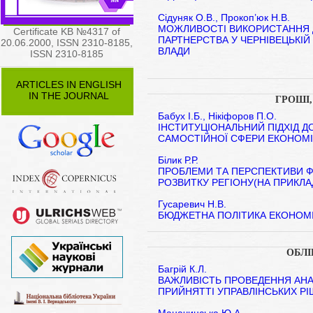
Сідуняк О.В., Прокоп’юк Н.В.
МОЖЛИВОСТІ ВИКОРИСТАННЯ
Certificate KB №4317 of
ПАРТНЕРСТВА У ЧЕРНІВЕЦЬКІЙ 
20.06.2000, ISSN 2310-8185,
ВЛАДИ
ISSN 2310-8185
ARTICLES IN ENGLISH
IN THE JOURNAL
ГРОШІ,
Бабух І.Б., Нікіфоров П.О.
ІНСТИТУЦІОНАЛЬНИЙ ПІДХІД Д
САМОСТІЙНОЇ СФЕРИ ЕКОНОМІ
Білик Р.Р.
ПРОБЛЕМИ ТА ПЕРСПЕКТИВИ 
РОЗВИТКУ РЕГІОНУ(НА ПРИКЛАД
Гусаревич Н.В.
БЮДЖЕТНА ПОЛІТИКА ЕКОНОМІ
ОБЛІ
Багрій К.Л.
ВАЖЛИВІСТЬ ПРОВЕДЕННЯ АНАЛ
ПРИЙНЯТТІ УПРАВЛІНСЬКИХ Р