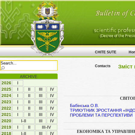
CHITE SUTE
Ho
Зміст 
Contacts
ARCHIVE:
2026
І
2025
І
ІI
ІII
ІV
2024
І
ІI
ІII
ІV
СВІТО
2023
І
ІI
ІII
ІV
Бабінська О.В.
2022
І
ІI
ІII
ІV
ТРИКУТНИК ЗРОСТАННЯ «ІНДО
2021
І
ІI
ІII
IV
ПРОБЛЕМИ ТА ПЕРСПЕКТИВИ
2020
I-II
ІII
IV
2019
І
ІI
III-IV
ЕКОНОМІКА ТА УПРАВЛІ
2018
I-II
ІІІ
ІV