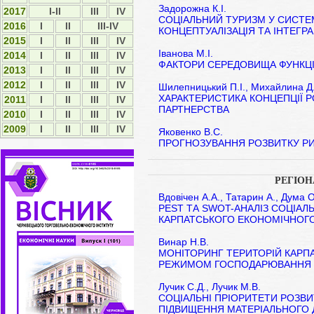
Задорожна К.І.
2017
I-II
ІІІ
IV
СОЦІАЛЬНИЙ ТУРИЗМ У СИСТЕМ
2016
I
II
III-IV
КОНЦЕПТУАЛІЗАЦІЯ ТА ІНТЕГРА
2015
І
ІІ
ІІІ
IV
Іванова М.І.
2014
І
ІІ
ІІІ
ІV
ФАКТОРИ СЕРЕДОВИЩА ФУНКЦ
2013
І
ІІ
ІІІ
ІV
2012
І
ІI
ІII
ІV
Шилепницький П.І., Михайлина Д.
ХАРАКТЕРИСТИКА КОНЦЕПЦІЇ 
2011
І
ІI
ІII
ІV
ПАРТНЕРСТВА
2010
І
ІI
ІII
ІV
2009
І
ІI
ІII
ІV
Яковенко В.С.
ПРОГНОЗУВАННЯ РОЗВИТКУ РИН
РЕГІО
Вдовічен А.А., Татарин А., Дума О
PEST ТА SWOT-АНАЛІЗ СОЦІА
КАРПАТСЬКОГО ЕКОНОМІЧНОГ
Винар Н.В.
МОНІТОРИНГ ТЕРИТОРІЙ КАРП
РЕЖИМОМ ГОСПОДАРЮВАННЯ
Лучик С.Д., Лучик М.В.
СОЦІАЛЬНІ ПРІОРИТЕТИ РОЗВ
ПІДВИЩЕННЯ МАТЕРІАЛЬНОГО