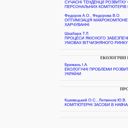
СУЧАСНІ ТЕНДЕНЦІЇ РОЗВИТК
ПЕРСОНАЛЬНИХ КОМП’ЮТЕРІВ 
Федоров А.О., Федорова В.О.
ОПТИМІЗАЦІЯ МАКРОКОМПОНЕН
ХАРЧУВАННІ
Шкабара Т.Л.
ПРОЦЕСИ ЯКІСНОГО ЗАБЕЗПЕЧЕ
УМОВАХ ВІТЧИЗНЯНОГО РИНКУ
ЕКОЛОГІЧНІ
Брижань І.А.
ЕКОЛОГІЧНІ ПРОБЛЕМИ РОЗВ
УКРАЇНИ
ПРО
Кшевецький О.С., Литвинов Ю.В.
КОМП’ЮТЕРНІ ЗАСОБИ В НАВЧ