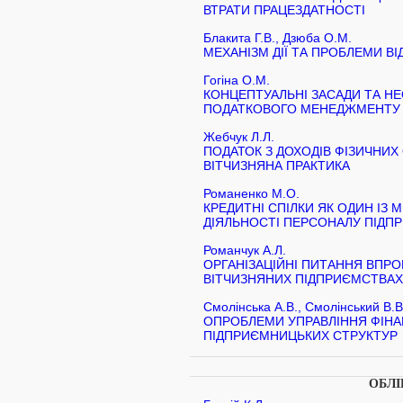
ВТРАТИ ПРАЦЕЗДАТНОСТІ
Блакита Г.В., Дзюба О.М.
МЕХАНІЗМ ДІЇ ТА ПРОБЛЕМИ В
Гогіна О.М.
КОНЦЕПТУАЛЬНІ ЗАСАДИ ТА Н
ПОДАТКОВОГО МЕНЕДЖМЕНТУ В
Жебчук Л.Л.
ПОДАТОК З ДОХОДІВ ФІЗИЧНИХ 
ВІТЧИЗНЯНА ПРАКТИКА
Романенко М.О.
КРЕДИТНІ СПІЛКИ ЯК ОДИН ІЗ 
ДІЯЛЬНОСТІ ПЕРСОНАЛУ ПІДП
Романчук А.Л.
ОРГАНІЗАЦІЙНІ ПИТАННЯ ВП
ВІТЧИЗНЯНИХ ПІДПРИЄМСТВА
Смолінська А.В., Смолінський В.В
ОПРОБЛЕМИ УПРАВЛІННЯ ФІН
ПІДПРИЄМНИЦЬКИХ СТРУКТУР
ОБЛІ