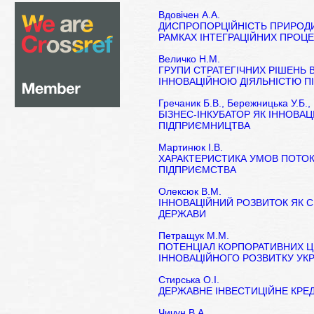
Вдовічен А.А.
ДИСПРОПОРЦІЙНІСТЬ ПРИРОДИ
РАМКАХ ІНТЕГРАЦІЙНИХ ПРОЦЕ
Величко Н.М.
ГРУПИ СТРАТЕГІЧНИХ РІШЕНЬ 
ІННОВАЦІЙНОЮ ДІЯЛЬНІСТЮ П
Гречаник Б.В., Бережницька У.Б.,
БІЗНЕС-ІНКУБАТОР ЯК ІННОВА
ПІДПРИЄМНИЦТВА
Мартинюк І.В.
ХАРАКТЕРИСТИКА УМОВ ПОТОК
ПІДПРИЄМСТВА
Олексюк В.М.
ІННОВАЦІЙНИЙ РОЗВИТОК ЯК 
ДЕРЖАВИ
Петращук М.М.
ПОТЕНЦІАЛ КОРПОРАТИВНИХ ЦІ
ІННОВАЦІЙНОГО РОЗВИТКУ УКР
Стирська О.І.
ДЕРЖАВНЕ ІНВЕСТИЦІЙНЕ КРЕ
Чичун В.А.