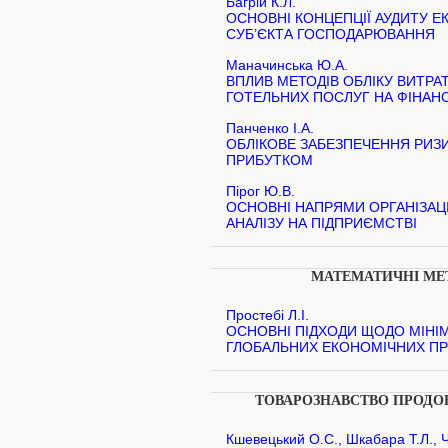
Багрій К.Л.
ОСНОВНІ КОНЦЕПЦІЇ АУДИТУ 
СУБ’ЄКТА ГОСПОДАРЮВАННЯ
Маначинська Ю.А.
ВПЛИВ МЕТОДІВ ОБЛІКУ ВИТРА
ГОТЕЛЬНИХ ПОСЛУГ НА ФІНАН
Панченко І.А.
ОБЛІКОВЕ ЗАБЕЗПЕЧЕННЯ РИЗ
ПРИБУТКОМ
Пірог Ю.В.
ОСНОВНІ НАПРЯМИ ОРГАНІЗАЦ
АНАЛІЗУ НА ПІДПРИЄМСТВІ
МАТЕМАТИЧНІ МЕТ
Простебі Л.І.
ОСНОВНІ ПІДХОДИ ЩОДО МІНІМ
ГЛОБАЛЬНИХ ЕКОНОМІЧНИХ ПР
ТОВАРОЗНАВСТВО ПРОДОВ
Кшевецький О.С., Шкабара Т.Л., 