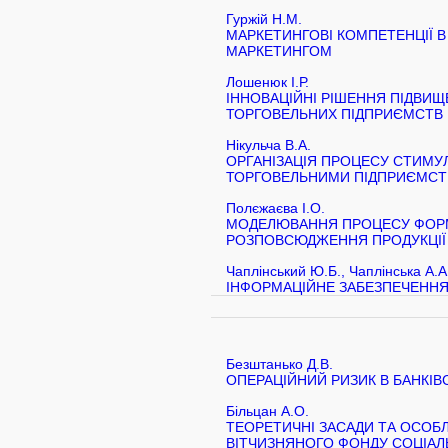
Гуржій Н.М.
МАРКЕТИНГОВІ КОМПЕТЕНЦІЇ В
МАРКЕТИНГОМ
Лошенюк І.Р.
ІННОВАЦІЙНІ РІШЕННЯ ПІДВ
ТОРГОВЕЛЬНИХ ПІДПРИЄМСТВ
Нікульча В.А.
ОРГАНІЗАЦІЯ ПРОЦЕСУ СТИМ
ТОРГОВЕЛЬНИМИ ПІДПРИЄМС
Полєжаєва І.О.
МОДЕЛЮВАННЯ ПРОЦЕСУ ФОР
РОЗПОВСЮДЖЕННЯ ПРОДУКЦІЇ
Чаплінський Ю.Б., Чаплінська А.А
ІНФОРМАЦІЙНЕ ЗАБЕЗПЕЧЕНН
Безштанько Д.В.
ОПЕРАЦІЙНИЙ РИЗИК В БАНКІВ
Більцан А.О.
ТЕОРЕТИЧНІ ЗАСАДИ ТА ОСОБ
ВІТЧИЗНЯНОГО ФОНДУ СОЦІАЛ