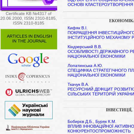
ОСНОВІ КЛАСТЕРОУТВОРЕННЯ
Certificate KB №4317 of
20.06.2000, ISSN 2310-8185,
ЕКОНОМІК
ISSN 2310-8185
Кифяк В.І.
ПОКРАЩЕННЯ ІНВЕСТИЦІЙНОГО
ARTICLES IN ENGLISH
ІНСТИТУЦІЙНОГО МЕХАНІЗМУ 
IN THE JOURNAL
Кіндзерський В.В.
ОСОБЛИВОСТІ ДЕРЖАВНОГО Р
НАЦІОНАЛЬНОЇ ЕКОНОМІКИ
Лопатинська А.Ю.
СПЕЦИФІКА СТРАТЕГІЧНОГО П
НАЦІОНАЛЬНОЇ ЕКОНОМІКИ
Ткачук В.А.
РЕСУРСНИЙ ДЕФІЦИТ РОЗВИТК
СІЛЬСЬКИХ ТЕРИТОРІЙ УКРАЇН
ІНВЕСТИЦІЇ,
Бобирєв Д.Б., Буряк К.М.
ВПЛИВ ІННОВАЦІЙНОЇ АКТИВН
КОНКУРЕНТОСПРОМОЖНІСТЬ