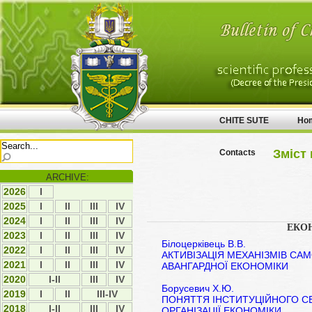
CHITE SUTE
Ho
Зміст 
Contacts
ARCHIVE:
2026
І
2025
І
ІI
ІII
ІV
2024
І
ІI
ІII
ІV
ЕКО
2023
І
ІI
ІII
ІV
Білоцерківець В.В.
2022
І
ІI
ІII
ІV
АКТИВІЗАЦІЯ МЕХАНІЗМІВ С
2021
І
ІI
ІII
IV
АВАНГАРДНОЇ ЕКОНОМІКИ
2020
I-II
ІII
IV
Борусевич Х.Ю.
2019
І
ІI
III-IV
ПОНЯТТЯ ІНСТИТУЦІЙНОГО С
2018
I-II
ІІІ
ІV
ОРГАНІЗАЦІЇ ЕКОНОМІКИ