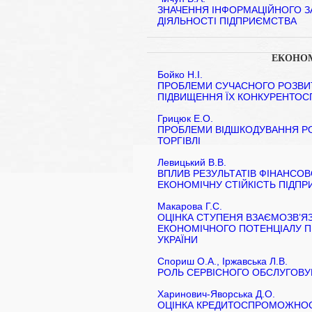
ЗНАЧЕННЯ ІНФОРМАЦІЙНОГО З
ДІЯЛЬНОСТІ ПІДПРИЄМСТВА
ЕКОНОМ
Бойко Н.І.
ПРОБЛЕМИ СУЧАСНОГО РОЗВИ
ПІДВИЩЕННЯ ЇХ КОНКУРЕНТО
Грицюк Е.О.
ПРОБЛЕМИ ВІДШКОДУВАННЯ РО
ТОРГІВЛІ
Левицький В.В.
ВПЛИВ РЕЗУЛЬТАТІВ ФІНАНСОВ
ЕКОНОМІЧНУ СТІЙКІСТЬ ПІДП
Макарова Г.С.
ОЦІНКА СТУПЕНЯ ВЗАЄМОЗВ’Я
ЕКОНОМІЧНОГО ПОТЕНЦІАЛУ ПІ
УКРАЇНИ
Спориш О.А., Іржавська Л.В.
РОЛЬ СЕРВІСНОГО ОБСЛУГОВУВ
Харинович-Яворська Д.О.
ОЦІНКА КРЕДИТОСПРОМОЖНОС