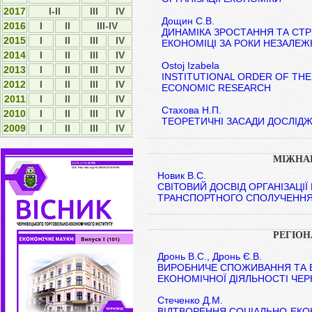
2017
I-II
ІІІ
IV
Дощин С.В.
2016
I
II
III-IV
ДИНАМІКА ЗРОСТАННЯ ТА СТР
2015
І
ІІ
ІІІ
IV
ЕКОНОМІЦІ ЗА РОКИ НЕЗАЛЕЖ
2014
І
ІІ
ІІІ
ІV
Ostoj Izabela
2013
І
ІІ
ІІІ
ІV
INSTITUTIONAL ORDER OF THE
2012
І
ІI
ІII
ІV
ECONOMIC RESEARCH
2011
І
ІI
ІII
ІV
Стахова Н.П.
2010
І
ІI
ІII
ІV
ТЕОРЕТИЧНІ ЗАСАДИ ДОСЛІД
2009
І
ІI
ІII
ІV
МІЖНА
Новик В.С.
СВІТОВИЙ ДОСВІД ОРГАНІЗАЦІ
ТРАНСПОРТНОГО СПОЛУЧЕНН
РЕГІО
Дронь В.С., Дронь Є.В.
ВИРОБНИЧЕ СПОЖИВАННЯ ТА 
ЕКОНОМІЧНОЇ ДІЯЛЬНОСТІ ЧЕР
Стеченко Д.М.
ВІДТВОРЕННЯ СОЦІАЛЬНО-ЕКО