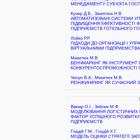
МЕНЕДЖМЕНТУ СУБ’ЄКТА ГО
Кучер Д.Б., Замятіна Н.В.
АВТОМАТИЗОВАНІ СИСТЕМИ УП
ПІДВИЩЕННЯ ЕФЕКТИВНОСТІ Ф
ПІДПРИЄМСТВ ГОТЕЛЬНОГО Г
Лойко Р.Р.
ПІДХОДИ ДО ОРГАНІЗАЦІЇ І У
ВІРТУАЛЬНИМИ ПІДПРИЄМСТВ
Микитюк М.В.
БЕНЧМАРКІНГ ЯК ІНСТРУМЕНТ
КОНКУРЕНТОСПРОМОЖНОСТІ 
Чичун В.А., Микитюк М.В.
РЕІНЖИНІРИНГ ЯК СУЧАСНИЙ 
Вівчар О.І., Зяйлик М.Ф.
МОДЕЛЮВАННЯ ЛОГІСТИЧНИХ С
ФАКТОР УСПІШНОГО РОЗВИТКУ
ПІДПРИЄМСТВ
Гладій Г.М., Гладій Х.Г.
МОДЕЛЬ ОЦІНКИ СТРАТЕГІЇ ЗА