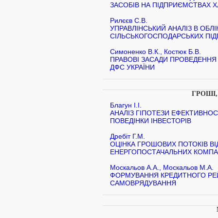
ЗАСОБІВ НА ПІДПРИЄМСТВАХ Х
Рилєєв С.В.
УПРАВЛІНСЬКИЙ АНАЛІЗ В ОБЛ
СІЛЬСЬКОГОСПОДАРСЬКИХ ПІ
Симоненко В.К., Костюк Б.В.
ПРАВОВІ ЗАСАДИ ПРОВЕДЕННЯ
ДФС УКРАЇНИ
ГРОШІ,
Благун І.І.
АНАЛІЗ ГІПОТЕЗИ ЕФЕКТИВНОСТ
ПОВЕДІНКИ ІНВЕСТОРІВ
Дребіт Г.М.
ОЦІНКА ГРОШОВИХ ПОТОКІВ ВІ
ЕНЕРГОПОСТАЧАЛЬНИХ КОМПАН
Москальов А.А., Москальов М.А.
ФОРМУВАННЯ КРЕДИТНОГО РЕЙ
САМОВРЯДУВАННЯ