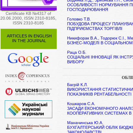
Водянка Л.Д., Зрибнєва І.П., Сиби
ОСОБЛИВОСТІ НОРМУВАННЯ ПР
ГОСПОДАРЮВАННЯ
Certificate KB №4317 of
20.06.2000, ISSN 2310-8185,
Головко Т.В.
ISSN 2310-8185
ПОБУДОВА ПРОЦЕСУ ПЛАНУВА
ПІДПРИЄМСТВАХ ТОРГІВЛІ
ARTICLES IN ENGLISH
Никифорак В.А., Тодорюк С.І., Ме
IN THE JOURNAL
БІЗНЕС-МОДЕЛІ В СОЦІАЛЬНО
Раца О.Б.
СОЦІАЛЬНІ ІННОВАЦІЇ ЯК ІН
ВИБОРУ
ОБЛІ
Багрій К.Л.
ВИКОРИСТАННЯ СТАТИСТИЧНИХ
ПОКАЗНИКІВ РЕНТАБЕЛЬНОСТІ
Кошкаров С.А.
ЗАСАДИ ЕКОНОМІЧНОГО АНАЛІЗ
КООПЕРАТИВНИХ СИСТЕМАХ В 
Маначинська Ю.А.
БУХГАЛТЕРСЬКИЙ ОБЛІК БЮДЖЕ
ЗАКОНОДАВСТВІ