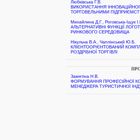
Любківська Г.В.
ВИКОРИСТАННЯ ІННОВАЦІЙНО
ТОРГОВЕЛЬНИМИ ПІДПРИЄМСТВ
Михайлина Д.Г., Роговська-Іщук І.
АЛЬТЕРНАТИВНІ ФУНКЦІЇ ЛОГОТ
РИНКОВОГО СЕРЕДОВИЩА
Нікульча В.А., Чаплінський Ю.Б.
КЛІЄНТООРІЄНТОВАНИЙ КОМП
РОЗДРІБНОЇ ТОРГІВЛІ
ПРО
Замятіна Н.В.
ФОРМУВАННЯ ПРОФЕСІЙНОЇ К
МЕНЕДЖЕРА ТУРИСТИЧНОЇ ІНДУ