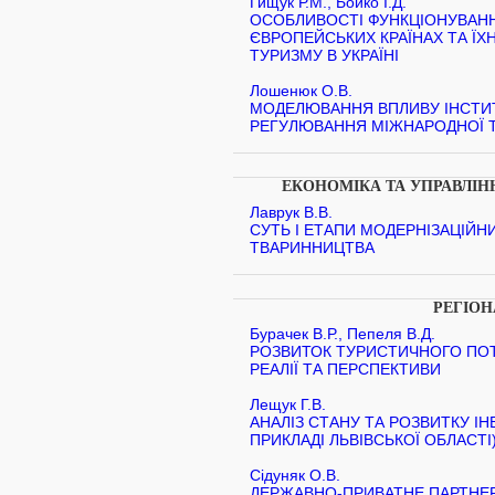
Гищук Р.М., Бойко І.Д.
ОСОБЛИВОСТІ ФУНКЦІОНУВАНН
ЄВРОПЕЙСЬКИХ КРАЇНАХ ТА ЇХН
ТУРИЗМУ В УКРАЇНІ
Лошенюк О.В.
МОДЕЛЮВАННЯ ВПЛИВУ ІНСТИТ
РЕГУЛЮВАННЯ МІЖНАРОДНОЇ ТР
ЕКОНОМІКА ТА УПРАВЛІ
Лаврук В.В.
СУТЬ І ЕТАПИ МОДЕРНІЗАЦІЙНИ
ТВАРИННИЦТВА
РЕГІО
Бурачек В.Р., Пепеля В.Д.
РОЗВИТОК ТУРИСТИЧНОГО ПОТЕ
РЕАЛІЇ ТА ПЕРСПЕКТИВИ
Лещук Г.В.
АНАЛІЗ СТАНУ ТА РОЗВИТКУ ІН
ПРИКЛАДІ ЛЬВІВСЬКОЇ ОБЛАСТІ
Сідуняк О.В.
ДЕРЖАВНО-ПРИВАТНЕ ПАРТНЕР