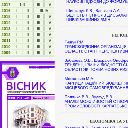
НАУКОВІ ПІДХОДИ ДО ФОРМУВ
2017
I-II
ІІІ
IV
Шинкарук Л.В., Вдовічен А.А.
2016
I
II
III-IV
БІДНІСТЬ ЯК ПРОЯВ ДИСБАЛАН
2015
І
ІІ
ІІІ
IV
ЦИВІЛІЗАЦІЙНИХ ЗМІН
2014
І
ІІ
ІІІ
ІV
2013
І
ІІ
ІІІ
ІV
2012
І
ІI
ІII
ІV
РЕГІО
2011
І
ІI
ІII
ІV
Гищук Р.М.
ТРАНСКОРДОННА ОРГАНІЗАЦІЯ 
2010
І
ІI
ІII
ІV
ОБЛАСТІ: СТАН І ПЕРСПЕКТИВ
2009
І
ІI
ІII
ІV
Зибарева О.В., Шахраюк-Онофрей
ТЕНДЕНЦІЇ ЗМІНИ ЛЮДНОСТІ С
ОБЛАСТІ ЯК ПОЯВА НОВИХ РИЗИ
Москальов М.А.
ПАРТИЦИПАЦІЙНИЙ БЮДЖЕТ ЯК
МІСЦЕВОГО САМОВРЯДУВАНН
Полянко В.В., Вудвуд В.В.
АНАЛІЗ МОЖЛИВОСТЕЙ СТВОРЕ
ПРОМИСЛОВОСТІ КАРПАТСЬКО
ЕКОНОМІКА ТА У