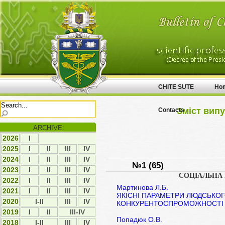
CHITE SUTE
Ho
Зміст випу
Contacts
ARCHIVE:
2026
І
2025
І
ІI
ІII
ІV
2024
І
ІI
ІII
ІV
№1 (65)
2023
І
ІI
ІII
ІV
СОЦІАЛЬНА 
2022
І
ІI
ІII
ІV
Мартинова Л.Б.
2021
І
ІI
ІII
IV
ЯКІСНІ ПАРАМЕТРИ ЛЮДСЬКОГ
2020
I-II
ІII
IV
КОНКУРЕНТОСПРОМОЖНОСТІ
2019
І
ІI
III-IV
Попадюк О.В.
2018
I-II
ІІІ
ІV