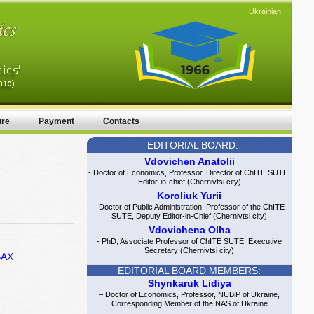
Ukrainian
ure
Payment
Contacts
EDITORIAL BOARD:
Vdovichen Anatolii
- Doctor of Economics, Professor, Director of ChITE SUTE,
Editor-in-chief (Chernivtsi city)
Koroliuk Yurii
- Doctor of Public Administration, Professor of the ChITE
SUTE, Deputy Editor-in-Chief (Chernivtsi city)
Vdovichena Olha
- PhD, Associate Professor of ChITE SUTE, Executive
Secretary (Chernivtsi city)
ВАХ
EDITORIAL BOARD MEMBERS:
Shynkaruk Lidiya
– Doctor of Economics, Professor, NUBiP of Ukraine,
Corresponding Member of the NAS of Ukraine