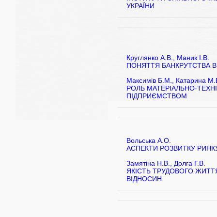
УКРАЇНИ
Круглянко А.В., Маник І.В.
ПОНЯТТЯ БАНКРУТСТВА В
Максимів Б.М., Катарина М.
РОЛЬ МАТЕРІАЛЬНО-ТЕХН
ПІДПРИЄМСТВОМ
Вольська А.О.
АСПЕКТИ РОЗВИТКУ РИНКУ 
Замятіна Н.В., Долга Г.В.
ЯКІСТЬ ТРУДОВОГО ЖИТТ
ВІДНОСИН