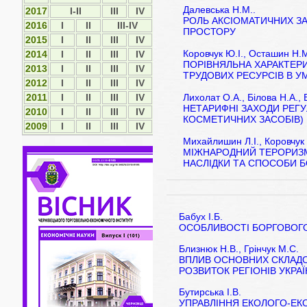
Далевська Н.М..
2017
I-II
ІІІ
IV
РОЛЬ АКСІОМАТИЧНИХ З
2016
I
II
III-IV
ПРОСТОРУ
2015
І
ІІ
ІІІ
IV
Коровчук Ю.І., Осташин Н.
2014
І
ІІ
ІІІ
ІV
ПОРІВНЯЛЬНА ХАРАКТЕРИ
2013
І
ІІ
ІІІ
ІV
ТРУДОВИХ РЕСУРСІВ В У
2012
І
ІI
ІII
ІV
Лихолат О.А., Білова Н.А., 
2011
І
ІI
ІII
ІV
НЕТАРИФНІ ЗАХОДИ РЕГУ
2010
І
ІI
ІII
ІV
КОСМЕТИЧНИХ ЗАСОБІВ)
2009
І
ІI
ІII
ІV
Михайлишин Л.І., Коровчук 
МІЖНАРОДНИЙ ТЕРОРИЗМ
НАСЛІДКИ ТА СПОСОБИ 
Бабух І.Б.
ОСОБЛИВОСТІ БОРГОВОГО
Близнюк Н.В., Грінчук М.С.
ВПЛИВ ОСНОВНИХ СКЛАД
РОЗВИТОК РЕГІОНІВ УКРА
Бутирська І.В.
УПРАВЛІННЯ ЕКОЛОГО-ЕК