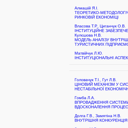
Алмашій Я.І.
ТЕОРЕТИКО-МЕТОДОЛОГІЧ
РИНКОВІЙ ЕКОНОМІЦІ
Власова Т.Р., Циганчук О.В.
ІНСТИТУЦІЙНЕ ЗАБЕЗПЕЧЕ
Кулєшова Н.В.
МОДЕЛЬ АНАЛІЗУ ВНУТРІ
ТУРИСТИЧНИХ ПІДПРИЄМС
Матвійчук Л.Ю.
ІНСТИТУЦІОНАЛЬНІ АСПЕ
Головачук Т.І., Гут Л.В.
ЦІНОВИЙ МЕХАНІЗМ У СИ
НЕСТАБІЛЬНОЇ ЕКОНОМІЧН
Гомба Л.А.
ВПРОВАДЖЕННЯ СИСТЕМИ 
ВДОСКОНАЛЕННЯ ПРОЦЕСУ
Долга Г.В., Замятіна Н.В.
ВНУТРІШНЯ КОНКУРЕНЦІЯ 