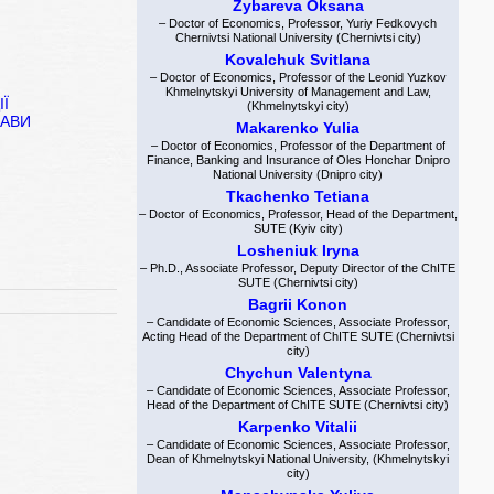
Zybareva Oksana
– Doctor of Economics, Professor, Yuriy Fedkovych
Chernivtsi National University (Chernivtsi city)
Kovalchuk Svitlana
– Doctor of Economics, Professor of the Leonid Yuzkov
Khmelnytskyi University of Management and Law,
Ї
(Khmelnytskyi city)
ЖАВИ
Makarenko Yulia
– Doctor of Economics, Professor of the Department of
Finance, Banking and Insurance of Oles Honchar Dnipro
National University (Dnipro city)
Tkachenko Tetiana
– Doctor of Economics, Professor, Head of the Department,
SUTE (Kyiv city)
Losheniuk Iryna
– Ph.D., Associate Professor, Deputy Director of the ChITE
SUTE (Chernivtsi city)
Bagrii Konon
– Candidate of Economic Sciences, Associate Professor,
Acting Head of the Department of ChITE SUTE (Chernivtsi
city)
Chychun Valentyna
– Candidate of Economic Sciences, Associate Professor,
Head of the Department of ChITE SUTE (Chernivtsi city)
Karpenko Vitalii
– Candidate of Economic Sciences, Associate Professor,
Dean of Khmelnytskyi National University, (Khmelnytskyi
city)