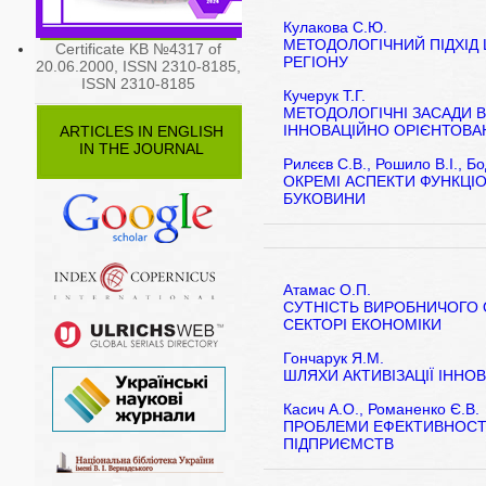
Кулакова С.Ю.
МЕТОДОЛОГІЧНИЙ ПІДХІД
Certificate KB №4317 of
РЕГІОНУ
20.06.2000, ISSN 2310-8185,
ISSN 2310-8185
Кучерук Т.Г.
МЕТОДОЛОГІЧНІ ЗАСАДИ 
ІННОВАЦІЙНО ОРІЄНТОВА
ARTICLES IN ENGLISH
IN THE JOURNAL
Рилєєв С.В., Рошило В.І., Б
ОКРЕМІ АСПЕКТИ ФУНКЦІ
БУКОВИНИ
Атамас О.П.
СУТНІСТЬ ВИРОБНИЧОГО 
СЕКТОРІ ЕКОНОМІКИ
Гончарук Я.М.
ШЛЯХИ АКТИВІЗАЦІЇ ІННОВ
Касич А.О., Романенко Є.В.
ПРОБЛЕМИ ЕФЕКТИВНОСТ
ПІДПРИЄМСТВ