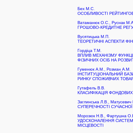
Бех М.С.
ОСОБЛИВОСТІ РЕЙТИНГОВ
Ватаманюк О.С., Руснак М.А
ГРОШОВО-КРЕДИТНЕ РЕГУ
Вусятицька М.П.
ТЕОРЕТИЧНІ АСПЕКТИ ФІН
Гордіца Т.М.
ВПЛИВ МЕХАНІЗМУ ФУНКЦ
ФІЗИЧНИХ ОСІБ НА РОЗВИ
Гуменюк А.М., Розман А.М.
ІНСТИТУЦІОНАЛЬНИЙ БАЗИ
РИНКУ СПОЖИВЧИХ ТОВАР
Гутафель В.В.
КЛАСИФІКАЦІЯ ФОНДОВИХ
Заглинська Л.В., Матусевич 
СУПЕРЕЧНОСТІ СУЧАСНО
Морозюк Н.В., Фартушна О.
УДОСКОНАЛЕННЯ СИСТЕМИ
МІСЦЕВОСТІ