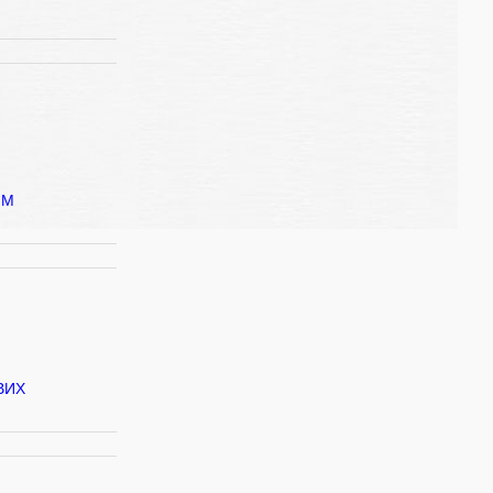
ИМ
ВИХ