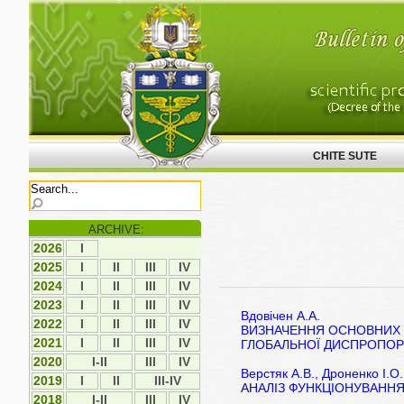
CHITE SUTE
ARCHIVE:
2026
І
2025
І
ІI
ІII
ІV
2024
І
ІI
ІII
ІV
2023
І
ІI
ІII
ІV
Вдовічен А.А.
2022
І
ІI
ІII
ІV
ВИЗНАЧЕННЯ ОСНОВНИХ 
2021
І
ІI
ІII
IV
ГЛОБАЛЬНОЇ ДИСПРОПОР
2020
I-II
ІII
IV
Верстяк А.В., Дроненко І.О.
2019
І
ІI
III-IV
АНАЛІЗ ФУНКЦІОНУВАННЯ
2018
I-II
ІІІ
ІV