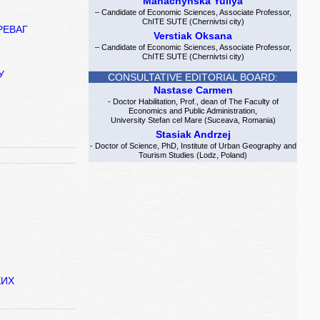
Manachynska Yuliya
– Candidate of Economic Sciences, Associate Professor,
ChITE SUTE (Chernivtsi city)
РЕВАГ
Verstiak Oksana
– Candidate of Economic Sciences, Associate Professor,
ChITE SUTE (Chernivtsi city)
У
CONSULTATIVE EDITORIAL BOARD:
Nastase Carmen
- Doctor Habilitation, Prof., dean of The Faculty of
Economics and Public Administration,
University Stefan cel Mare (Suceava, Romania)
Stasiak Andrzej
- Doctor of Science, PhD, Institute of Urban Geography and
Tourism Studies (Lodz, Poland)
КИХ