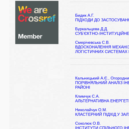
Бидик А.Г.
ПІДХОДИ ДО ЗАСТОСУВАНН
Буркальцева Д.Д.
СУБ’ЄКТНО-ІНСТИТУЦІЙН
Смерічевська С.В.
ВДОСКОНАЛЕННЯ МЕХАНІ
ЛОГІСТИЧНИХ СИСТЕМАХ 
Кальницький А.Є., Огородни
ПОРІВНЯЛЬНИЙ АНАЛІЗ І
РАЙОНІ
Климчук С.А.
АЛЬТЕРНАТИВНА ЕНЕРГЕТ
Николайчук О.М.
КЛАСТЕРНИЙ ПІДХІД У ЗА
Соколюк О.В.
ІНСТИТУТИ СПІЛЬНОГО ІН