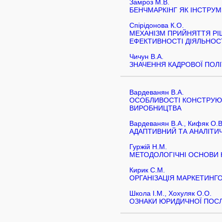
Замроз М.В.
БЕНЧМАРКІНГ ЯК ІНСТРУ
Спірідонова К.О.
МЕХАНІЗМ ПРИЙНЯТТЯ Р
ЕФЕКТИВНОСТІ ДІЯЛЬНОС
Чичун В.А.
ЗНАЧЕННЯ КАДРОВОЇ ПОЛІ
Вардеванян В.А.
ОСОБЛИВОСТІ КОНСТРУЮВ
ВИРОБНИЦТВА
Вардеванян В.А., Кифяк О.В
АДАПТИВНИЙ ТА АНАЛІТИ
Гуржій Н.М.
МЕТОДОЛОГІЧНІ ОСНОВИ 
Кирик С.М.
ОРГАНІЗАЦІЯ МАРКЕТИНГО
Школа І.М., Хохуляк О.О.
ОЗНАКИ ЮРИДИЧНОЇ ПОСЛ