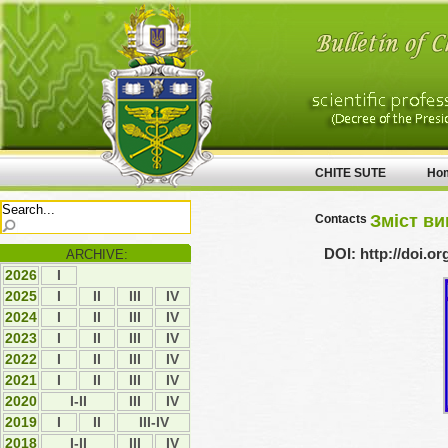
CHITE SUTE
Ho
Зміст ви
Contacts
DOI: http://doi.o
ARCHIVE:
2026
І
2025
І
ІI
ІII
ІV
2024
І
ІI
ІII
ІV
2023
І
ІI
ІII
ІV
2022
І
ІI
ІII
ІV
2021
І
ІI
ІII
IV
2020
I-II
ІII
IV
2019
І
ІI
III-IV
2018
I-II
ІІІ
ІV