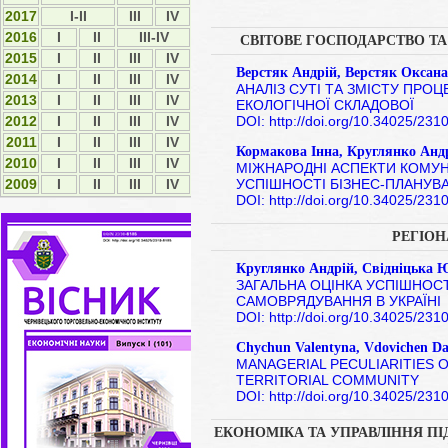
2017
I-II
ІІІ
IV
2016
I
II
III-IV
СВІТОВЕ ГОСПОДАРСТВО Т
2015
І
ІІ
ІІІ
IV
Верстяк Андрій, Верстяк Оксана
2014
І
ІІ
ІІІ
ІV
АНАЛІЗ СУТІ ТА ЗМІСТУ ПРОЦ
2013
І
ІІ
ІІІ
ІV
ЕКОЛОГІЧНОЇ СКЛАДОВОЇ
DOI: http://doi.org/10.34025/23
2012
І
ІI
ІII
ІV
2011
І
ІI
ІII
ІV
Кормакова Інна, Круглянко Анд
2010
І
ІI
ІII
ІV
МІЖНАРОДНІ АСПЕКТИ КОМУ
УСПІШНОСТІ БІЗНЕС-ПЛАНУВ
2009
І
ІI
ІII
ІV
DOI: http://doi.org/10.34025/23
РЕГІО
Круглянко Андрій, Свідніцька 
ЗАГАЛЬНА ОЦІНКА УСПІШНОС
САМОВРЯДУВАННЯ В УКРАЇНІ
DOI: http://doi.org/10.34025/23
Chychun Valentyna, Vdovichen Da
MANAGERIAL PECULIARITIES 
TERRITORIAL COMMUNITY
DOI: http://doi.org/10.34025/23
ЕКОНОМІКА ТА УПРАВЛІННЯ П