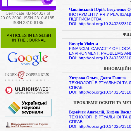
Чаплінський Юрій, Бозуленко О
Certificate KB №4317 of
ІНСТРУМЕНТИ PR У РЕАЛІЗАЦ
20.06.2000, ISSN 2310-8185,
ПІДПРИЄМСТВА
ISSN 2310-8185
DOI: http://doi.org/10.34025/23
ФІН
ARTICLES IN ENGLISH
IN THE JOURNAL
Roshylo Violetta
FINANCIAL CAPACITY OF LOCA
ENVIRONMENT: PROBLEMS AN
DOI: http://doi.org/10.34025/23
ІННОВАЦІЙНІ
Хитрова Ольга, Долга Галина
ТЕХНОЛОГІЇ ВІРТУАЛЬНОЇ ТА
СПРАВІ
DOI: http://doi.org/10.34025/23
ПРОБЛЕМИ ОСВІТИ ТА МЕ
Вдовічен Анатолій, Кифяк Васи
ТЕХНОЛОГІЇ ВІРТУАЛЬНОЇ ТА
СПРАВІ
DOI: http://doi.org/10.34025/23