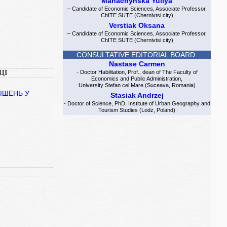
Manachynska Yuliya
– Candidate of Economic Sciences, Associate Professor,
ChITE SUTE (Chernivtsi city)
Verstiak Oksana
– Candidate of Economic Sciences, Associate Professor,
ChITE SUTE (Chernivtsi city)
CONSULTATIVE EDITORIAL BOARD:
Nastase Carmen
ЦІ
- Doctor Habilitation, Prof., dean of The Faculty of
Economics and Public Administration,
University Stefan cel Mare (Suceava, Romania)
ІШЕНЬ У
Stasiak Andrzej
- Doctor of Science, PhD, Institute of Urban Geography and
Tourism Studies (Lodz, Poland)
9