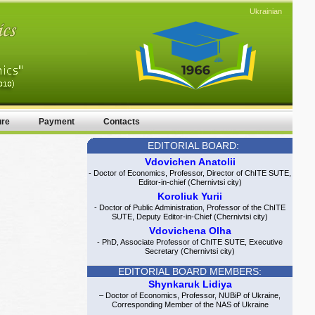
Ukrainian
ure
Payment
Contacts
EDITORIAL BOARD:
Vdovichen Anatolii
- Doctor of Economics, Professor, Director of ChITE SUTE,
Editor-in-chief (Chernivtsi city)
Koroliuk Yurii
- Doctor of Public Administration, Professor of the ChITE
SUTE, Deputy Editor-in-Chief (Chernivtsi city)
Vdovichena Olha
- PhD, Associate Professor of ChITE SUTE, Executive
Secretary (Chernivtsi city)
EDITORIAL BOARD MEMBERS:
Shynkaruk Lidiya
– Doctor of Economics, Professor, NUBiP of Ukraine,
Corresponding Member of the NAS of Ukraine