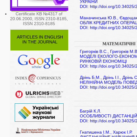
УКРАЇНИ
DOI: http://doi.org/10.34025
Certificate KB №4317 of
Маначинська Ю.В., Євдощак
20.06.2000, ISSN 2310-8185,
ОБЛІК КРЕДИТНИХ ОПЕРАЦ
ISSN 2310-8185
DOI: http://doi.org/10.34025
ARTICLES IN ENGLISH
IN THE JOURNAL
МАТЕМАТИЧНІ 
Григорків В.С., Григорків М.В
МОДЕЛІ ЕКОЛОГО-ЕКОНОМ
РИНКОВІЙ ЕКОНОМІЦІ
DOI: http://doi.org/10.34025
Дрінь Б.М., Дрінь І.І., Дрінь 
НЕЛІНІЙНА МОДЕЛЬ ПОВЕ
DOI: http://doi.org/10.34025
Багрій К.Л.
ОСОБЛИВОСТІ ДИСТАНЦІЙН
DOI: http://doi.org/10.34025
Гнатишена І.М., Харюк І.Р.