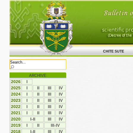
CHITE SUTE
ARCHIVE:
2026
І
2025
І
ІI
ІII
ІV
2024
І
ІI
ІII
ІV
2023
І
ІI
ІII
ІV
2022
І
ІI
ІII
ІV
2021
І
ІI
ІII
IV
2020
I-II
ІII
IV
2019
І
ІI
III-IV
2018
I-II
ІІІ
ІV