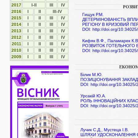
2017
I-II
ІІІ
IV
РОЗВИ
2016
I
II
III-IV
Гищук Р.М.
2015
І
ІІ
ІІІ
IV
ДЕТЕРМІНОВАНІСТЬ ВПЛ
РЕГІОНУ В КРИЗОВИЙ ПЕ
2014
І
ІІ
ІІІ
ІV
DOI: http://doi.org/10.3402
2013
І
ІІ
ІІІ
ІV
2012
І
ІI
ІII
ІV
Кифяк В.Ф., Паламарек К.В
2011
І
ІI
ІII
ІV
РОЗВИТОК ГОТЕЛЬНОГО Б
2010
І
ІI
ІII
ІV
DOI: http://doi.org/10.3402
2009
І
ІI
ІII
ІV
ЕКОНОМ
Білик М.Ю.
ПОЗИЦІОНУВАННЯ ЗАКЛАДІ
DOI: http://doi.org/10.34025
Урсакій Ю.А.
РОЛЬ ІННОВАЦІЙНИХ КЛАС
DOI: http://doi.org/10.34025
Лучик С.Д., Мустеца І.В.
ШЛЯХИ УДОСКОНАЛЕННЯ О