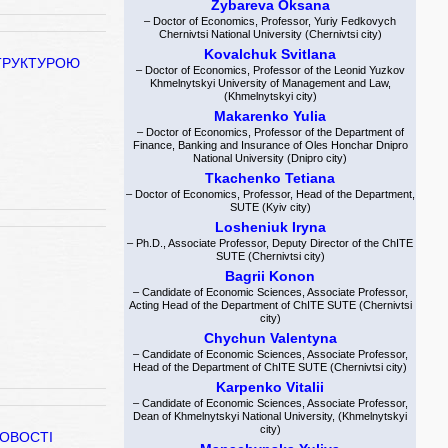
Zybareva Oksana
– Doctor of Economics, Professor, Yuriy Fedkovych
Chernivtsi National University (Chernivtsi city)
Kovalchuk Svitlana
СТРУКТУРОЮ
– Doctor of Economics, Professor of the Leonid Yuzkov
Khmelnytskyi University of Management and Law,
(Khmelnytskyi city)
Makarenko Yulia
– Doctor of Economics, Professor of the Department of
Finance, Banking and Insurance of Oles Honchar Dnipro
National University (Dnipro city)
Tkachenko Tetiana
– Doctor of Economics, Professor, Head of the Department,
SUTE (Kyiv city)
Losheniuk Iryna
– Ph.D., Associate Professor, Deputy Director of the ChITE
SUTE (Chernivtsi city)
Bagrii Konon
– Candidate of Economic Sciences, Associate Professor,
Acting Head of the Department of ChITE SUTE (Chernivtsi
city)
Chychun Valentyna
– Candidate of Economic Sciences, Associate Professor,
Head of the Department of ChITE SUTE (Chernivtsi city)
Karpenko Vitalii
– Candidate of Economic Sciences, Associate Professor,
Dean of Khmelnytskyi National University, (Khmelnytskyi
city)
ЛОВОСТІ