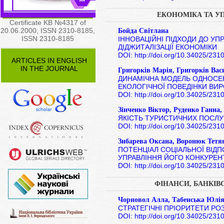
ЕКОНОМІКА ТА У
Certificate KB №4317 of
20.06.2000, ISSN 2310-8185,
Бойда Світлана
ISSN 2310-8185
ІННОВАЦІЙНІ ПІДХОДИ ДО У
ДІДЖИТАЛІЗАЦІЇ ЕКОНОМІКИ
DOI: http://doi.org/10.34025/23
ARTICLES IN ENGLISH
IN THE JOURNAL
Григорків Марія, Григорків Вас
ДИНАМІЧНА МОДЕЛЬ ОДНОСЕК
ЕКОЛОГІЧНОЇ ПОВЕДІНКИ ВИР
DOI: http://doi.org/10.34025/23
Зінченко Віктор, Руденко Ганна
ЯКІСТЬ ТУРИСТИЧНИХ ПОСЛУ
DOI: http://doi.org/10.34025/23
Зибарева Оксана, Воронюк Тетя
ПОТЕНЦІАЛ СОЦІАЛЬНОЇ ВІДП
УПРАВЛІННЯ ЙОГО КОНКУР
DOI: http://doi.org/10.34025/23
ФІНАНСИ, БАНКІВ
Чорновол Алла, Табенська Юлі
СТРАТЕГІЧНІ ПРІОРИТЕТИ РО
DOI: http://doi.org/10.34025/23