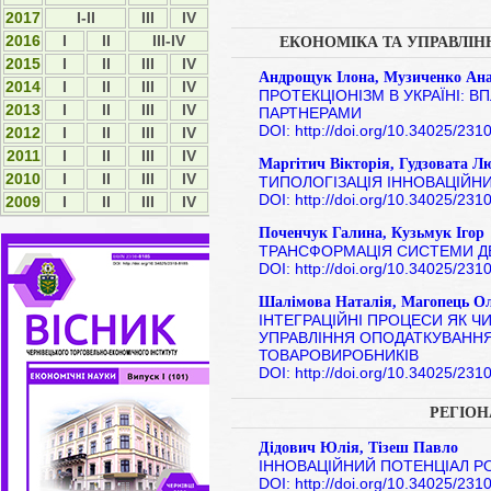
2017
I-II
ІІІ
IV
2016
I
II
III-IV
ЕКОНОМІКА ТА УПРАВЛІ
2015
І
ІІ
ІІІ
IV
Андрощук Ілона, Музиченко Ана
2014
І
ІІ
ІІІ
ІV
ПРОТЕКЦІОНІЗМ В УКРАЇНІ: В
2013
І
ІІ
ІІІ
ІV
ПАРТНЕРАМИ
DOI: http://doi.org/10.34025/23
2012
І
ІI
ІII
ІV
2011
І
ІI
ІII
ІV
Маргітич Вікторія, Гудзовата 
2010
І
ІI
ІII
ІV
ТИПОЛОГІЗАЦІЯ ІННОВАЦІЙН
DOI: http://doi.org/10.34025/23
2009
І
ІI
ІII
ІV
Поченчук Галина, Кузьмук Ігор
ТРАНСФОРМАЦІЯ СИСТЕМИ Д
DOI: http://doi.org/10.34025/23
Шалімова Наталія, Магопець Ол
ІНТЕГРАЦІЙНІ ПРОЦЕСИ ЯК 
УПРАВЛІННЯ ОПОДАТКУВАНН
ТОВАРОВИРОБНИКІВ
DOI: http://doi.org/10.34025/23
РЕГІО
Дідович Юлія, Тізеш Павло
ІННОВАЦІЙНИЙ ПОТЕНЦІАЛ Р
DOI: http://doi.org/10.34025/23