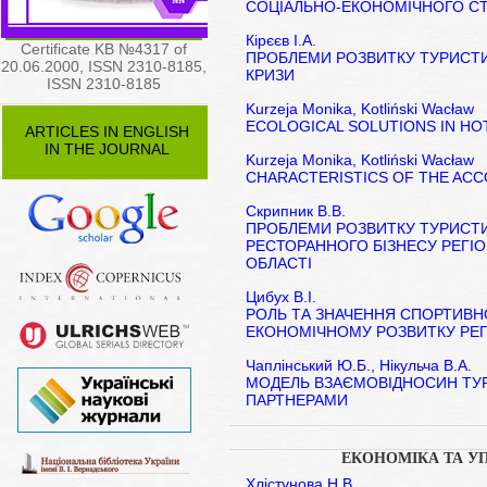
СОЦІАЛЬНО-ЕКОНОМІЧНОГО СТ
Кірєєв І.А.
Certificate KB №4317 of
ПРОБЛЕМИ РОЗВИТКУ ТУРИСТИ
20.06.2000, ISSN 2310-8185,
КРИЗИ
ISSN 2310-8185
Kurzeja Monika, Kotliński Wacław
ECOLOGICAL SOLUTIONS IN HO
ARTICLES IN ENGLISH
IN THE JOURNAL
Kurzeja Monika, Kotliński Wacław
CHARACTERISTICS OF THE AC
Скрипник В.В.
ПРОБЛЕМИ РОЗВИТКУ ТУРИСТИ
РЕСТОРАННОГО БІЗНЕСУ РЕГІО
ОБЛАСТІ
Цибух В.І.
РОЛЬ ТА ЗНАЧЕННЯ СПОРТИВН
ЕКОНОМІЧНОМУ РОЗВИТКУ РЕГ
Чаплінський Ю.Б., Нікульча В.А.
МОДЕЛЬ ВЗАЄМОВІДНОСИН ТУ
ПАРТНЕРАМИ
ЕКОНОМІКА ТА У
Хлістунова Н.В.