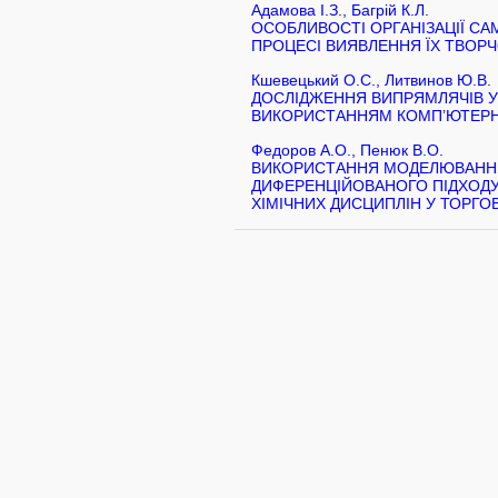
Адамова І.З., Багрій К.Л.
ОСОБЛИВОСТІ ОРГАНІЗАЦІЇ СА
ПРОЦЕСІ ВИЯВЛЕННЯ ЇХ ТВОР
Кшевецький О.С., Литвинов Ю.В.
ДОСЛІДЖЕННЯ ВИПРЯМЛЯЧІВ У
ВИКОРИСТАННЯМ КОМП’ЮТЕРН
Федоров А.О., Пенюк В.О.
ВИКОРИСТАННЯ МОДЕЛЮВАНН
ДИФЕРЕНЦІЙОВАНОГО ПІДХОДУ
ХІМІЧНИХ ДИСЦИПЛІН У ТОРГ