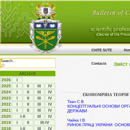
CHITE SUTE
Ho
Зміст 
Contacts
ARCHIVE:
2026
І
2025
І
ІI
ІII
ІV
2024
І
ІI
ІII
ІV
ЕКОНОМІЧНА ТЕОРІЯ 
2023
І
ІI
ІII
ІV
Ткач С.В.
2022
І
ІI
ІII
ІV
КОНЦЕПТУАЛЬНІ ОСНОВИ ОРГА
2021
І
ІI
ІII
IV
ДЕРЖАВИ
2020
I-II
ІII
IV
Чайка І.В.
2019
І
ІI
III-IV
РИНОК ПРАЦІ УКРАЇНИ: ОСНОВ
2018
I-II
ІІІ
ІV