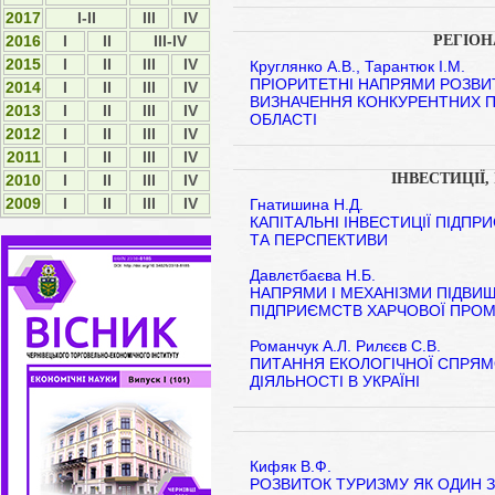
2017
I-II
ІІІ
IV
РЕГІО
2016
I
II
III-IV
2015
І
ІІ
ІІІ
IV
Круглянко А.В., Тарантюк І.М.
ПРІОРИТЕТНІ НАПРЯМИ РОЗВИТ
2014
І
ІІ
ІІІ
ІV
ВИЗНАЧЕННЯ КОНКУРЕНТНИХ ПЕ
2013
І
ІІ
ІІІ
ІV
ОБЛАСТІ
2012
І
ІI
ІII
ІV
2011
І
ІI
ІII
ІV
ІНВЕСТИЦІЇ,
2010
І
ІI
ІII
ІV
2009
І
ІI
ІII
ІV
Гнатишина Н.Д.
КАПІТАЛЬНІ ІНВЕСТИЦІЇ ПІДПРИ
ТА ПЕРСПЕКТИВИ
Давлєтбаєва Н.Б.
НАПРЯМИ І МЕХАНІЗМИ ПІДВИ
ПІДПРИЄМСТВ ХАРЧОВОЇ ПРО
Романчук А.Л. Рилєєв С.В.
ПИТАННЯ ЕКОЛОГІЧНОЇ СПРЯМ
ДІЯЛЬНОСТІ В УКРАЇНІ
Кифяк В.Ф.
РОЗВИТОК ТУРИЗМУ ЯК ОДИН З