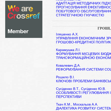
АДАПТАЦІЯ МЕТОДИЧНИХ ПІДХ
ПРОГНОЗУВАННЯ ЕФЕКТИВНОСТ
ПОБУТОВОГО ОБСЛУГОВУВАННЯ
СТРАТЕГІЧНОЮ ГНУЧКІСТЮ
ГРОШІ,
Іляшенко А.Х.
УПРАВЛІННЯ ЕКОНОМІЧНИМ ЗР
ГРОШОВО-КРЕДИТНОЇ ПОЛІТИ
Карамушка Л.І.
ФОРМУВАННЯ МІСЦЕВИХ БЮДЖЕ
ТРАНСФОРМАЦІЙНОЮ ЕКОНОМ
Ковалевич Д.А.
РЕФОРМУВАННЯ СИСТЕМИ СОЦ
Рошило В.І.
КЛЮЧОВІ ПРОБЛЕМИ БАНКІВСЬ
Сусіденко В.Т., Сусіденко Ю.В.
ОСОБЛИВОСТІ РЕГУЛЮВАННЯ ІНФ
ПЕРСПЕКТИВИ
Ткач К.М., Москальов А.А.
ДІАЛЕКТИКА РОЗВИТКУ СИСТЕ